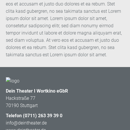
eos et accusam et justo duo dolores et ea rebum. Stet
clita kasd gubergren, no sea takimata sanctus est Lorem
ipsum dolor sit amet. Lorem ipsum dolor sit amet,
consetetur sadipscing elitr, sed diam nonumy eirmod
tempor invidunt ut labore et dolore magna aliquyam erat,
sed diam voluptua. At vero eos et accusam et justo duo
dolores et ea rebum. Stet clita kasd gubergren, no sea
takimata sanctus est Lorem ipsum dolor sit amet.
Dein Theater I Wortkino eGbR
Hackstraße 77
70190 Stuttgart
Telefon (0711) 263 39 39 0
info@deintheater.de