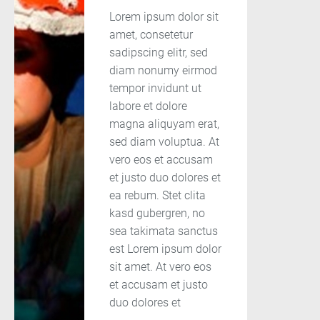
Lorem ipsum dolor sit
amet, consetetur
sadipscing elitr, sed
diam nonumy eirmod
tempor invidunt ut
labore et dolore
magna aliquyam erat,
sed diam voluptua. At
vero eos et accusam
et justo duo dolores et
ea rebum. Stet clita
kasd gubergren, no
sea takimata sanctus
est Lorem ipsum dolor
sit amet. At vero eos
et accusam et justo
duo dolores et