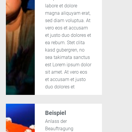
labore et dolore
magna aliquyam erat,
sed diam voluptua. At
vero eos et accusam
et justo duo dolores et
ea rebum. Stet clita
kasd gubergren, no
sea takimata sanctus
est Lorem ipsum dolor
sit amet. At vero eos
et accusam et justo
duo dolores et
Beispiel
Anlass der
Beauftragung