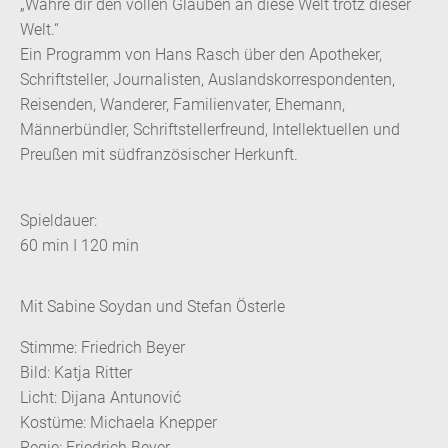
„Wahre dir den vollen Glauben an diese Welt trotz dieser
Welt.“
Ein Programm von Hans Rasch über den Apotheker,
Schriftsteller, Journalisten, Auslandskorrespondenten,
Reisenden, Wanderer, Familienvater, Ehemann,
Männerbündler, Schriftstellerfreund, Intellektuellen und
Preußen mit südfranzösischer Herkunft.
Spieldauer:
60 min I 120 min
Mit Sabine Soydan und Stefan Österle
Stimme: Friedrich Beyer
Bild: Katja Ritter
Licht: Dijana Antunović
Kostüme: Michaela Knepper
Regie: Friedrich Beyer